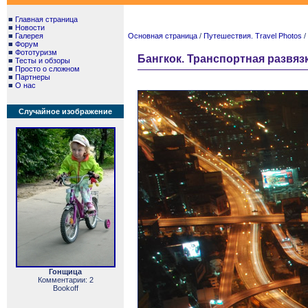
■
Главная страница
■
Новости
■
Галерея
Основная страница
/
Путешествия. Travel Photos
/
■
Форум
■
Фототуризм
Бангкок. Транспортная развяз
■
Тесты и обзоры
■
Просто о сложном
■
Партнеры
■
О нас
Случайное изображение
Гонщица
Комментарии: 2
Bookoff