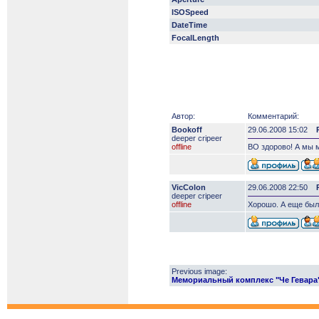
ISOSpeed
DateTime
FocalLength
Автор:
Комментарий:
Bookoff
29.06.2008 15:02
deeper сripeer
offline
ВО здорово! А мы м
VicColon
29.06.2008 22:50
deeper сripeer
offline
Хорошо. А еще был
Previous image:
Мемориальный комплекс "Че Гевара".