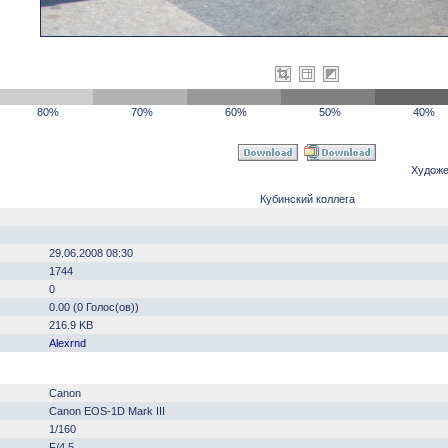
80%
70%
60%
50%
40%
Художе
Кубинский коллега
29.06.2008 08:30
1744
0
0.00 (0 Голос(ов))
216.9 KB
Alexrnd
Canon
Canon EOS-1D Mark III
1/160
F/4.5