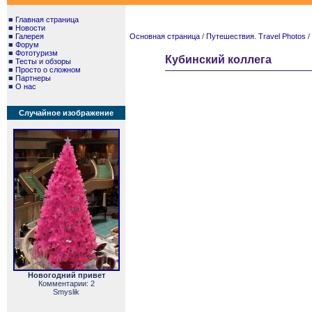
■
Главная страница
■
Новости
■
Галерея
Основная страница
/
Путешествия. Travel Photos
/
■
Форум
■
Фототуризм
Кубинский коллега
■
Тесты и обзоры
■
Просто о сложном
■
Партнеры
■
О нас
Случайное изображение
Новогодний привет
Комментарии: 2
Smyslik