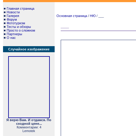
■
Главная страница
■
Новости
■
Галерея
Основная страница
/
НЮ
/ ___
■
Форум
■
Фототуризм
___
■
Тесты и обзоры
■
Просто о сложном
■
Партнеры
■
О нас
Случайное изображение
Я верю Вам. И отдамся. По
сходной цене...
Комментарии: 4
Lemotek