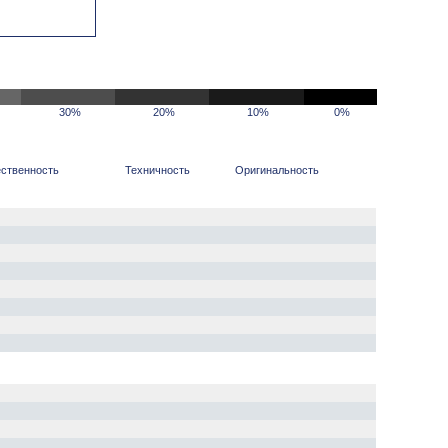
30%
20%
10%
0%
ственность
Техничность
Оригинальность