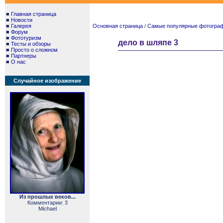
■
Главная страница
■
Новости
■
Галерея
Основная страница
/
Самые популярные фотографии
■
Форум
■
Фототуризм
дело в шляпе 3
■
Тесты и обзоры
■
Просто о сложном
■
Партнеры
■
О нас
Случайное изображение
Из прошлых веков...
Комментарии: 3
Michael