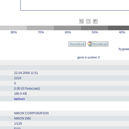
80%
70%
60%
50%
40%
Художе
дело в шляпе 3
22.04.2009 11:51
2219
0
0.00 (0 Голос(ов))
180.6 KB
tackuro
NIKON CORPORATION
NIKON D80
1/125
F/10