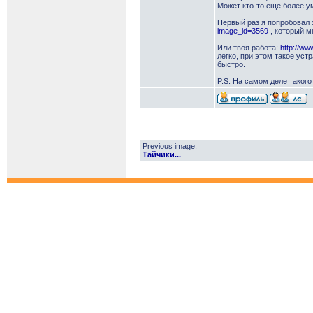
Может кто-то ещё более у
Первый раз я попробовал 
image_id=3569
, который м
Или твоя работа:
http://ww
легко, при этом такое ус
быстро.
P.S. На самом деле таког
Previous image:
Тайчики...