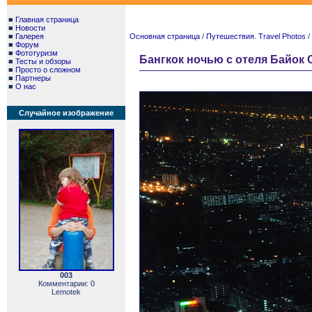
■
Главная страница
■
Новости
■
Галерея
Основная страница
/
Путешествия. Travel Photos
/
■
Форум
■
Фототуризм
Бангкок ночью с отеля Байок С
■
Тесты и обзоры
■
Просто о сложном
■
Партнеры
■
О нас
Случайное изображение
003
Комментарии: 0
Lemotek