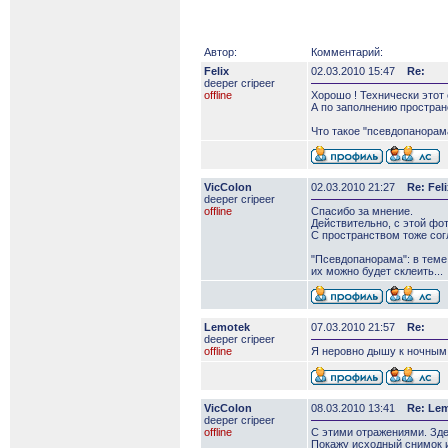
Автор:
Комментарий:
Felix
02.03.2010 15:47
Re:
deeper сripeer
offline
Хорошо ! Технически этот
А по заполнению простра
Что такое "псевдопанорам
VicColon
02.03.2010 21:27
Re: Feli
deeper сripeer
offline
Спасибо за мнение.
Действительно, с этой фот
С пространством тоже сог
"Псевдопанорама": в тем
их можно будет склеить...
Lemotek
07.03.2010 21:57
Re:
deeper сripeer
offline
Я неровно дышу к ночным 
VicColon
08.03.2010 13:41
Re: Le
deeper сripeer
offline
С этими отражениями. Зде
Покажу исходный снимок и