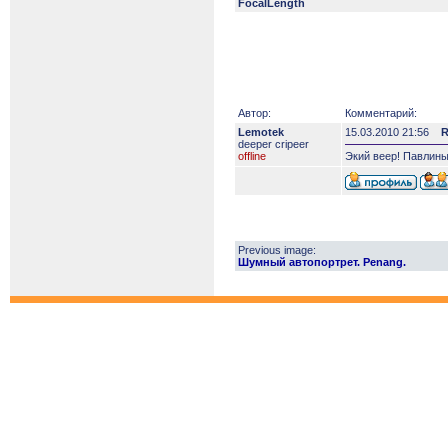
FocalLength
Автор:
Комментарий:
Lemotek
15.03.2010 21:56
R
deeper сripeer
offline
Экий веер! Павлины
Previous image:
Шумный автопортрет. Penang.