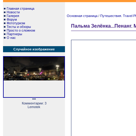
■
Главная страница
■
Новости
■
Галерея
Основная страница
/
Путешествия. Travel P
■
Форум
■
Фототуризм
Пальма Зелёнка...Пенанг. M
■
Тесты и обзоры
■
Просто о сложном
■
Партнеры
■
О нас
Случайное изображение
***
Комментарии: 3
Lemotek