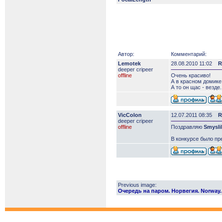
Автор:
Комментарий:
Lemotek
28.08.2010 11:02
R
deeper сripeer
offline
Очень красиво!
А в красном домике
А то он щас - везде.
VicColon
12.07.2011 08:35
R
deeper сripeer
offline
Поздравляю
Smysli
В конкурсе было пр
Previous image:
Очередь на паром. Норвегия. Norway.