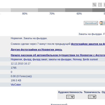
%
80%
70%
60%
Закаты на фьордах. Fj
Норвегия. Закаты на фьордах.
Снимок сделан через 7 минут после предыдущей
фотографии закатов на 
Другие фотографии из Норвегии здесь
.
Начало рассказа об автомобильном путешествии по Норвегии с фотог
Норвегия
,
фьорд
,
фьорд закат
,
закаты на фьордах
,
Norway
,
fjords sunset
12.12.2010 16:17
1795
0
0.00 (0 Голос(ов))
199.5 KB
VicColon
Художественность
Техничность
Ор
Комментарий: