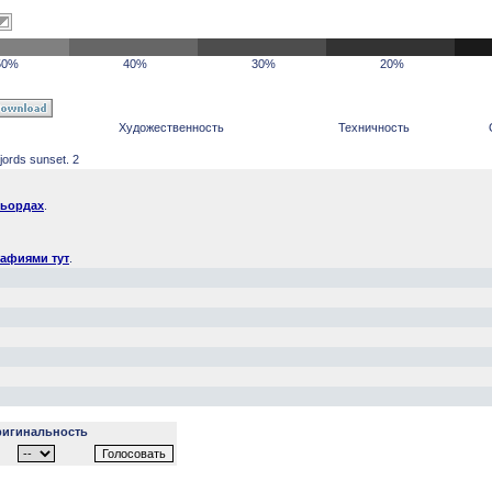
50%
40%
30%
20%
Художественность
Техничность
ords sunset. 2
фьордах
.
рафиями тут
.
игинальность