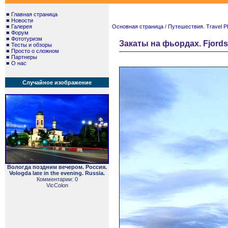
■
Главная страница
■
Новости
■
Галерея
Основная страница
/
Путешествия. Travel P
■
Форум
■
Фототуризм
Закаты на фьордах. Fjords 
■
Тесты и обзоры
■
Просто о сложном
■
Партнеры
■
О нас
Случайное изображение
Вологда поздним вечером. Россия.
Vologda late in the evening. Russia.
Комментарии: 0
VicColon