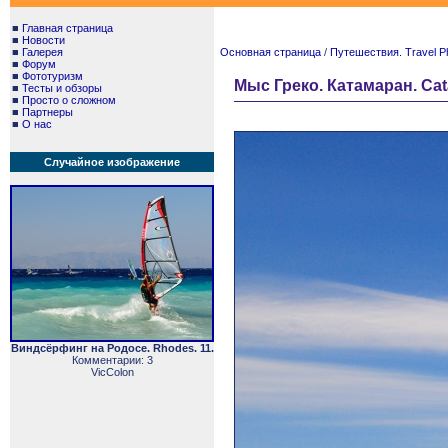
■
Главная страница
■
Новости
■
Галерея
Основная страница
/
Путешествия. Travel P
■
Форум
■
Фототуризм
Мыс Греко. Катамаран. Cat
■
Тесты и обзоры
■
Просто о сложном
■
Партнеры
■
О нас
Случайное изображение
Виндсёрфинг на Родосе. Rhodes. 11.
Комментарии: 3
VicColon