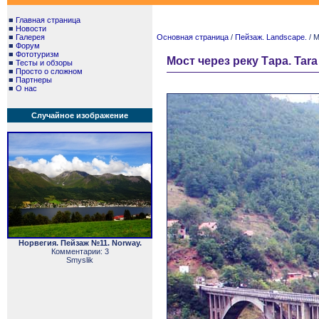
■
Главная страница
■
Новости
■
Галерея
Основная страница
/
Пейзаж. Landscape.
/ М
■
Форум
■
Фототуризм
Мост через реку Тара. Tara
■
Тесты и обзоры
■
Просто о сложном
■
Партнеры
■
О нас
Случайное изображение
Норвегия. Пейзаж №11. Norway.
Комментарии: 3
Smyslik