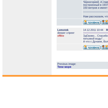
Черногорией. А гла
построенный в 1937
150 метров и имеет
_________________
Нам рассказали, чт
Lemotek
14.12.2011 10:44
R
deeper сripeer
offline
ЗдОрово... Спасибо
питьевой воды"...
А что с Дунаем, Во
Previous image:
Тени моря