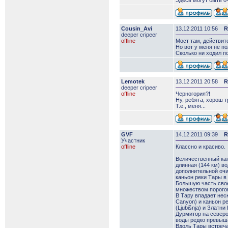
Здесь могут быть о
Cousin_Avi
13.12.2011 10:56
R
deeper сripeer
offline
Мост там, действит
Но вот у меня не по
Сколько ни ходил по
Lemotek
13.12.2011 20:58
R
deeper сripeer
offline
Черногория?!
Ну, ребята, хорош т
Т.е., меня...
GVF
14.12.2011 09:39
R
Участник
offline
Классно и красиво.
Величественный кан
длинная (144 км) в
дополнительной очи
каньон реки Тары 
Большую часть свое
множеством порогов
В Тару впадает неск
Canyon) и каньон ре
(Ljubišnja) и Златн
Дурмитор на северо
воды редко превыша
Вдоль Тары встреча