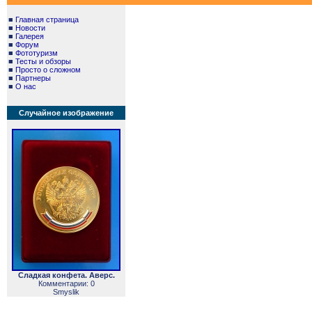
■
Главная страница
■
Новости
■
Галерея
■
Форум
■
Фототуризм
■
Тесты и обзоры
■
Просто о сложном
■
Партнеры
■
О нас
Случайное изображение
Сладкая конфета. Аверс.
Комментарии: 0
Smyslik