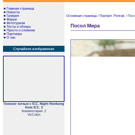
■
Главная страница
■
Новости
■
Галерея
Основная страница
/
Портрет. Portrait.
/ Пос
■
Форум
■
Фототуризм
Посол Мира
■
Тесты и обзоры
■
Просто о сложном
■
Партнеры
■
О нас
Случайное изображение
Гонконг ночью с ICC. Night Honkong
from ICC. 3
Комментарии: 2
VicColon