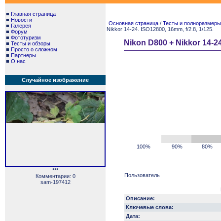
■
Главная страница
■
Новости
Основная страница
/
Тесты и полноразмеры. 
■
Галерея
Nikkor 14-24. ISO12800, 16mm, f/2.8, 1/125.
■
Форум
■
Фототуризм
Nikon D800 + Nikkor 14-24
■
Тесты и обзоры
■
Просто о сложном
■
Партнеры
■
О нас
Случайное изображение
100%
90%
80%
***
Пользователь
Комментарии: 0
sam-197412
Описание:
Ключевые слова:
Дата: