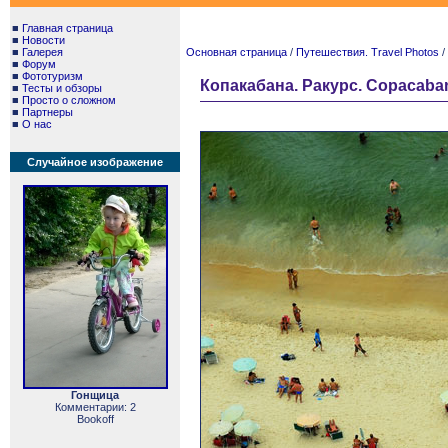
■
Главная страница
■
Новости
■
Галерея
Основная страница
/
Путешествия. Travel Photos
/
■
Форум
■
Фототуризм
Копакабана. Ракурс. Copacaba
■
Тесты и обзоры
■
Просто о сложном
■
Партнеры
■
О нас
Случайное изображение
Гонщица
Комментарии: 2
Bookoff