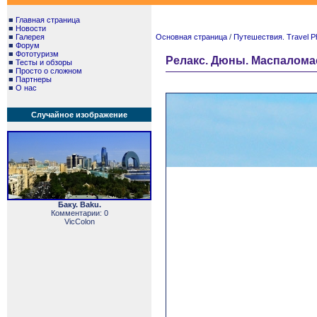
■
Главная страница
■
Новости
■
Галерея
Основная страница
/
Путешествия. Travel P
■
Форум
■
Фототуризм
Релакс. Дюны. Маспаломас
■
Тесты и обзоры
■
Просто о сложном
■
Партнеры
■
О нас
Случайное изображение
Баку. Baku.
Комментарии: 0
VicColon