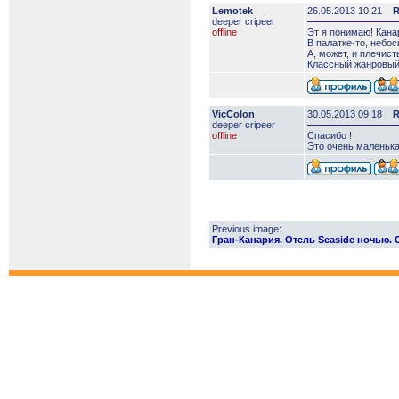
Lemotek
26.05.2013 10:21
R
deeper сripeer
offline
Эт я понимаю! Кана
В палатке-то, небос
А, может, и плечист
Классный жанровый
VicColon
30.05.2013 09:18
R
deeper сripeer
offline
Спасибо !
Это очень маленька
Previous image:
Гран-Канария. Отель Seaside ночью. Gr