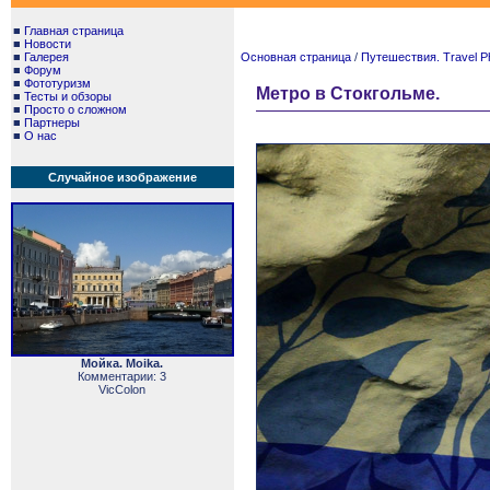
■
Главная страница
■
Новости
■
Галерея
Основная страница
/
Путешествия. Travel P
■
Форум
■
Фототуризм
Метро в Стокгольме.
■
Тесты и обзоры
■
Просто о сложном
■
Партнеры
■
О нас
Случайное изображение
Мойка. Moika.
Комментарии: 3
VicColon