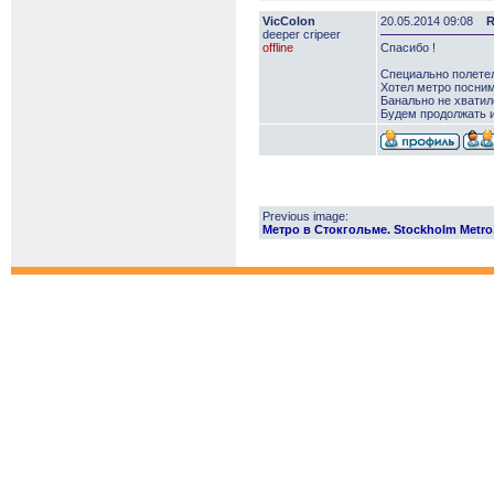
VicColon
20.05.2014 09:08
R
deeper сripeer
offline
Спасибо !
Специально полетел
Хотел метро посни
Банально не хватило
Будем продолжать и
Previous image:
Метро в Стокгольме. Stockholm Metro.