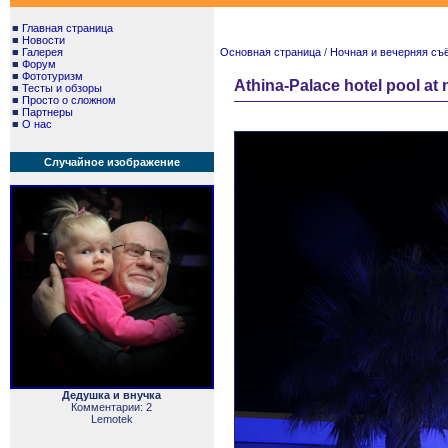
■
Главная страница
■
Новости
■
Галерея
Основная страница
/
Ночная и вечерняя съём
■
Форум
■
Фототуризм
Athina-Palace hotel pool at 
■
Тесты и обзоры
■
Просто о сложном
■
Партнеры
■
О нас
Случайное изображение
Дедушка и внучка
Комментарии: 2
Lemotek