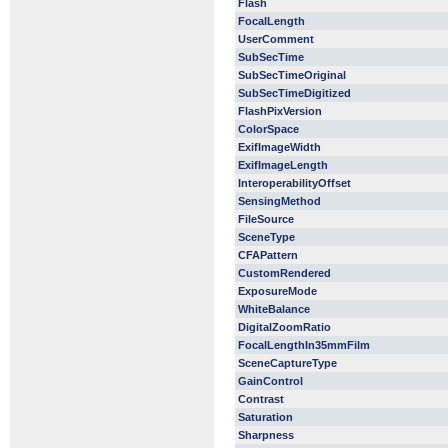
Flash
FocalLength
UserComment
SubSecTime
SubSecTimeOriginal
SubSecTimeDigitized
FlashPixVersion
ColorSpace
ExifImageWidth
ExifImageLength
InteroperabilityOffset
SensingMethod
FileSource
SceneType
CFAPattern
CustomRendered
ExposureMode
WhiteBalance
DigitalZoomRatio
FocalLengthIn35mmFilm
SceneCaptureType
GainControl
Contrast
Saturation
Sharpness