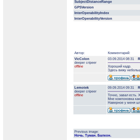
SubjectDistanceRange
GPSVersion
InterOperabilityIndex
InterOperabilityVersion
Автор:
Комментарий:
VicColon
03.09.2014 08:31
R
deeper сripeer
offline
Хороший кадр.
Здесь вижу небольш
Lemotek
09.09.2014 09:31
R
deeper сripeer
offline
Точно, завал есть. 
Мне компоновка как-
Наверное у меня шт
Previous image:
Ночь. Туман. Балкон.