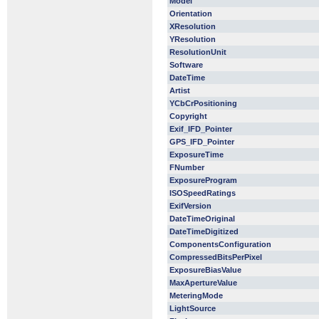
Model
Orientation
XResolution
YResolution
ResolutionUnit
Software
DateTime
Artist
YCbCrPositioning
Copyright
Exif_IFD_Pointer
GPS_IFD_Pointer
ExposureTime
FNumber
ExposureProgram
ISOSpeedRatings
ExifVersion
DateTimeOriginal
DateTimeDigitized
ComponentsConfiguration
CompressedBitsPerPixel
ExposureBiasValue
MaxApertureValue
MeteringMode
LightSource