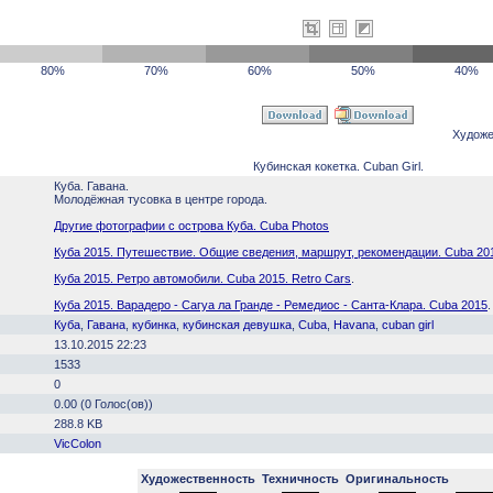
80%
70%
60%
50%
40%
Художе
Кубинская кокетка. Cuban Girl.
Куба. Гавана.
Молодёжная тусовка в центре города.
Другие фотографии с острова Куба. Cuba Photos
Куба 2015. Путешествие. Общие сведения, маршрут, рекомендации. Cuba 20
Куба 2015. Ретро автомобили. Cuba 2015. Retro Cars
.
Куба 2015. Варадеро - Сагуа ла Гранде - Ремедиос - Санта-Клара. Cuba 2015
.
Куба
,
Гавана
,
кубинка
,
кубинская девушка
,
Cuba
,
Havana
,
cuban girl
13.10.2015 22:23
1533
0
0.00 (0 Голос(ов))
288.8 KB
VicColon
Художественность
Техничность
Оригинальность