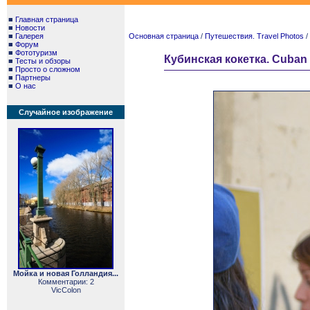
■
Главная страница
■
Новости
■
Галерея
Основная страница
/
Путешествия. Travel Photos
/
■
Форум
■
Фототуризм
Кубинская кокетка. Cuban G
■
Тесты и обзоры
■
Просто о сложном
■
Партнеры
■
О нас
Случайное изображение
Мойка и новая Голландия...
Комментарии: 2
VicColon