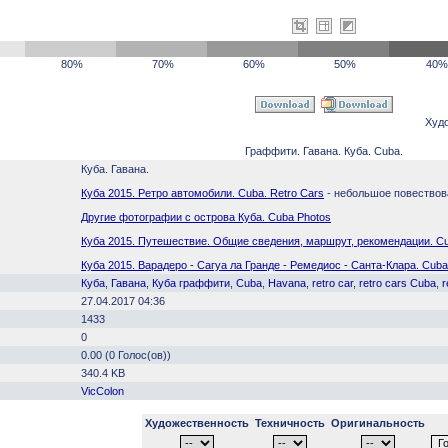
80%
70%
60%
50%
40%
Худ
Граффити. Гавана. Куба. Cuba.
Куба. Гавана.
Куба 2015. Ретро автомобили. Cuba. Retro Cars
- небольшое повествов
Другие фотографии с острова Куба. Cuba Photos
Куба 2015. Путешествие. Общие сведения, маршрут, рекомендации. C
Куба 2015. Варадеро - Сагуа ла Гранде - Ремедиос - Санта-Клара. Cub
Куба
,
Гавана
,
Куба граффити
,
Cuba
,
Havana
,
retro car
,
retro cars Cuba
,
r
27.04.2017 04:36
1433
0
0.00 (0 Голос(ов))
340.4 KB
VicColon
Художественность
Техничность
Оригинальность