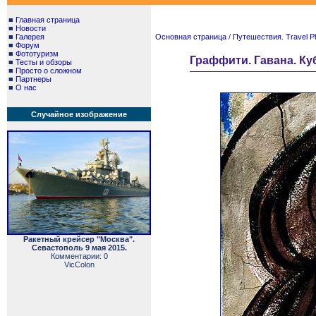
■
Главная страница
■
Новости
■
Галерея
Основная страница
/
Путешествия. Travel P
■
Форум
■
Фототуризм
Граффити. Гавана. Куб
■
Тесты и обзоры
■
Просто о сложном
■
Партнеры
■
О нас
Случайное изображение
Ракетный крейсер "Москва".
Севастополь 9 мая 2015.
Комментарии: 0
VicColon