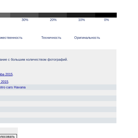
30%
20%
10%
0%
ожественность
Техничность
Оригинальность
ание с большим количеством фотографий.
uba 2015
.
a 2015
.
etro cars Havana