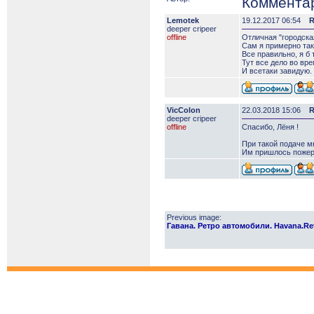
Коммента
Lemotek
19.12.2017 06:54
R
deeper сripeer
offline
Отличная "городская
Сам я примерно таки
Все правильно, я б 
Тут все дело во вре
И всетаки завидую.
VicColon
22.03.2018 15:06
R
deeper сripeer
offline
Спасибо, Лёня !
При такой подаче мн
Им пришлось пожерт
Previous image:
Гавана. Ретро автомобили. Havana.Retr