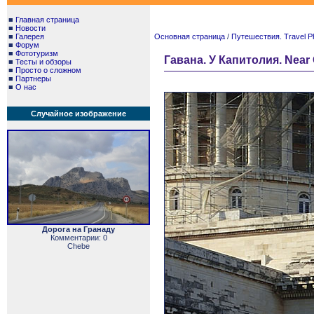
■
Главная страница
■
Новости
■
Галерея
Основная страница
/
Путешествия. Travel P
■
Форум
■
Фототуризм
Гавана. У Капитолия. Near 
■
Тесты и обзоры
■
Просто о сложном
■
Партнеры
■
О нас
Случайное изображение
Дорога на Гранаду
Комментарии: 0
Chebe