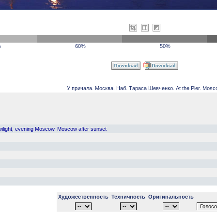
%
60%
50%
У причала. Москва. Наб. Тараса Шевченко. At the Pier. Mosc
ilight
,
evening Moscow
,
Moscow after sunset
Художественность
Техничность
Оригинальность