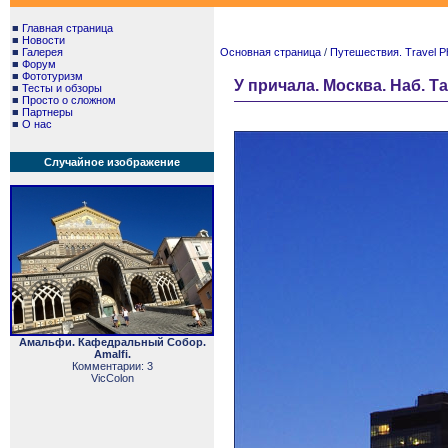
■
Главная страница
■
Новости
■
Галерея
Основная страница
/
Путешествия. Travel P
■
Форум
■
Фототуризм
У причала. Москва. Наб. Та
■
Тесты и обзоры
■
Просто о сложном
■
Партнеры
■
О нас
Случайное изображение
Амальфи. Кафедральный Собор.
Amalfi.
Комментарии: 3
VicColon