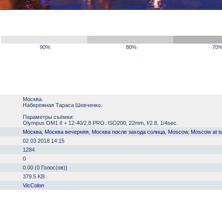
90%
80%
70
Москва.
Набережная Тараса Шевченко.
Параметры съёмки:
Olympus OM1 II + 12-40/2.8 PRO. ISO200, 22mm, f/2.8, 1/4sec.
Москва
,
Москва вечерняя
,
Москва после захода солнца
,
Moscow
,
Moscow at tw
02.03.2018 14:15
1284
0
0.00 (0 Голос(ов))
379.5 KB
VicColon