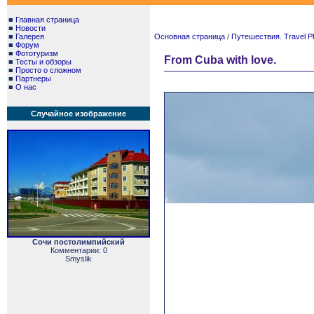
■
Главная страница
■
Новости
■
Галерея
Основная страница
/
Путешествия. Travel P
■
Форум
■
Фототуризм
From Cuba with love.
■
Тесты и обзоры
■
Просто о сложном
■
Партнеры
■
О нас
Случайное изображение
Сочи постолимпийский
Комментарии: 0
Smyslik