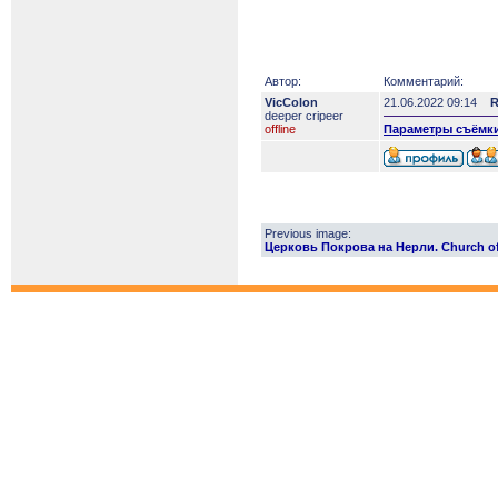
Автор:
Комментарий:
VicColon
21.06.2022 09:14
R
deeper сripeer
offline
Параметры съёмки
Previous image:
Церковь Покрова на Нерли. Church of t