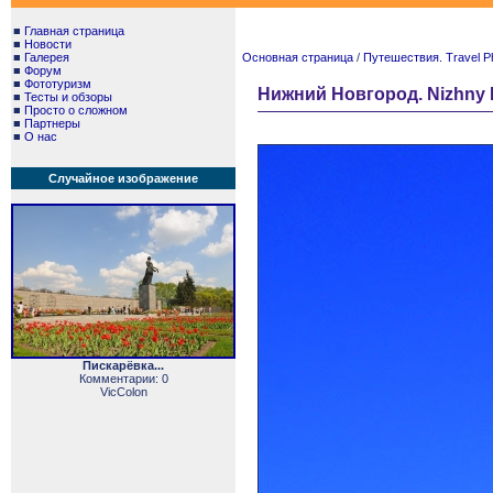
■
Главная страница
■
Новости
■
Галерея
Основная страница
/
Путешествия. Travel P
■
Форум
■
Фототуризм
Нижний Новгород. Nizhny 
■
Тесты и обзоры
■
Просто о сложном
■
Партнеры
■
О нас
Случайное изображение
Пискарёвка...
Комментарии: 0
VicColon