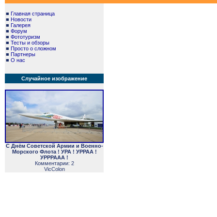
■
Главная страница
■
Новости
■
Галерея
■
Форум
■
Фототуризм
■
Тесты и обзоры
■
Просто о сложном
■
Партнеры
■
О нас
Случайное изображение
С Днём Советской Армии и Военно-
Морского Флота ! УРА ! УРРАА !
УРРРААА !
Комментарии: 2
VicColon