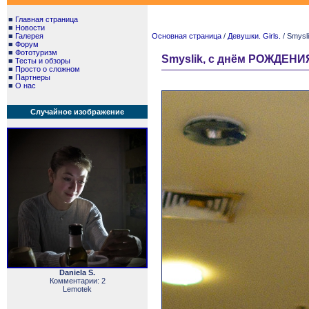
■
Главная страница
■
Новости
■
Галерея
Основная страница
/
Девушки. Girls.
/ Smysl
■
Форум
■
Фототуризм
Smyslik, с днём РОЖДЕНИЯ!
■
Тесты и обзоры
■
Просто о сложном
■
Партнеры
■
О нас
Случайное изображение
Daniela S.
Комментарии: 2
Lemotek