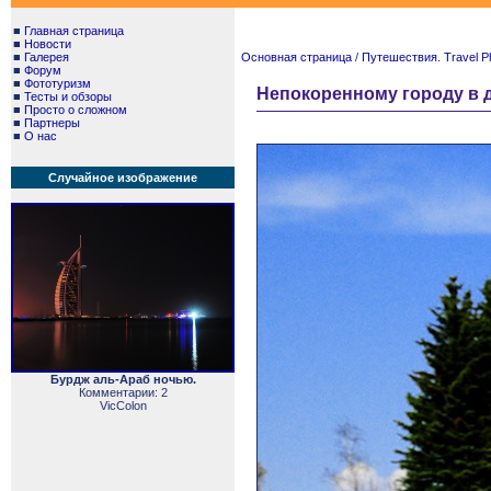
■
Главная страница
■
Новости
■
Галерея
Основная страница
/
Путешествия. Travel P
■
Форум
■
Фототуризм
Непокоренному городу в день
■
Тесты и обзоры
■
Просто о сложном
■
Партнеры
■
О нас
Случайное изображение
Бурдж аль-Араб ночью.
Комментарии: 2
VicColon