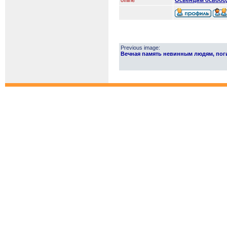
offline
Освенцим освобод
Previous image:
Вечная память невинным людям, поги