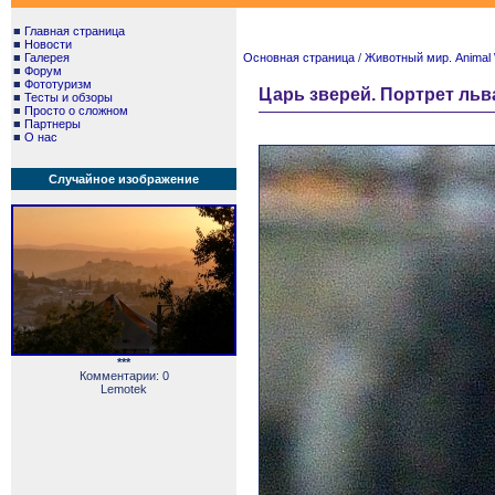
■
Главная страница
■
Новости
■
Галерея
Основная страница
/
Животный мир. Animal 
■
Форум
■
Фототуризм
Царь зверей. Портрет льва. K
■
Тесты и обзоры
■
Просто о сложном
■
Партнеры
■
О нас
Случайное изображение
***
Комментарии: 0
Lemotek