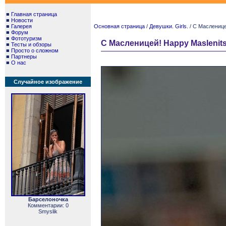
■
Главная страница
■
Новости
■
Галерея
Основная страница
/
Девушки. Girls.
/ С Масленице
■
Форум
■
Фототуризм
С Масленицей! Happy Maslenits
■
Тесты и обзоры
■
Просто о сложном
■
Партнеры
■
О нас
Случайное изображение
Барселоночка
Комментарии: 0
Smyslik