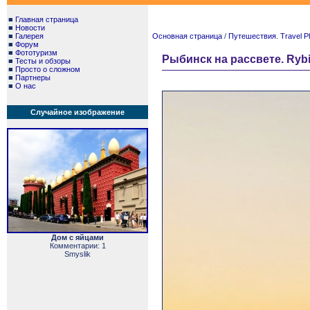
■
Главная страница
■
Новости
■
Галерея
Основная страница
/
Путешествия. Travel P
■
Форум
■
Фототуризм
Рыбинск на рассвете. Rybin
■
Тесты и обзоры
■
Просто о сложном
■
Партнеры
■
О нас
Случайное изображение
Дом с яйцами
Комментарии: 1
Smyslik