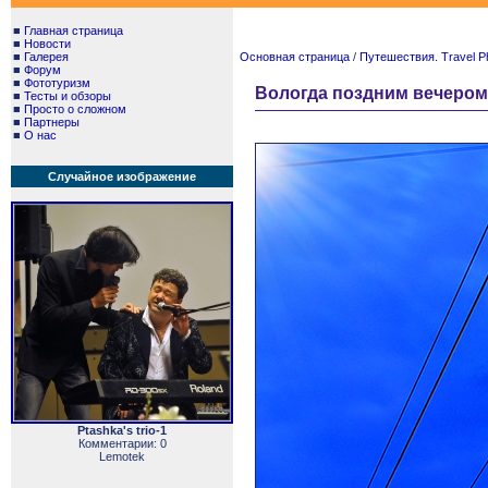
■
Главная страница
■
Новости
■
Галерея
Основная страница
/
Путешествия. Travel P
■
Форум
■
Фототуризм
Вологда поздним вечером. Р
■
Тесты и обзоры
■
Просто о сложном
■
Партнеры
■
О нас
Случайное изображение
Ptashka's trio-1
Комментарии: 0
Lemotek