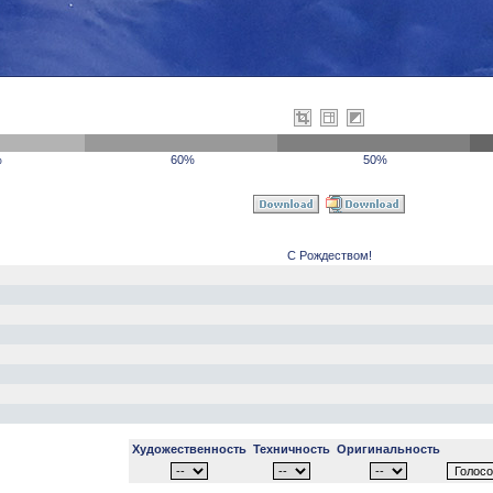
%
60%
50%
С Рождеством!
Художественность
Техничность
Оригинальность