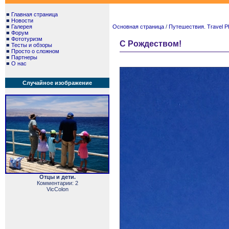
■
Главная страница
■
Новости
■
Галерея
Основная страница
/
Путешествия. Travel P
■
Форум
■
Фототуризм
С Рождеством!
■
Тесты и обзоры
■
Просто о сложном
■
Партнеры
■
О нас
Случайное изображение
Отцы и дети.
Комментарии: 2
VicColon