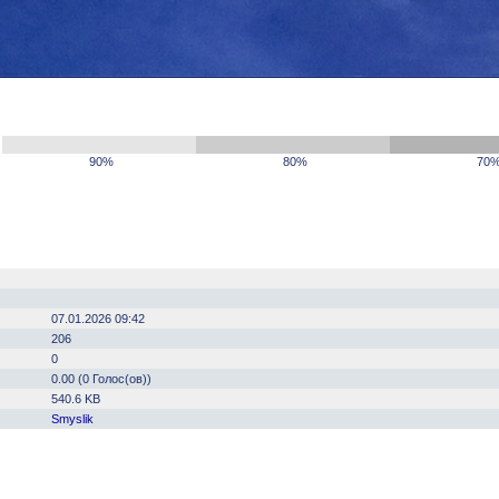
90%
80%
70
07.01.2026 09:42
206
0
0.00 (0 Голос(ов))
540.6 KB
Smyslik