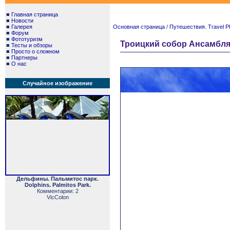
■
Главная страница
■
Новости
■
Галерея
Основная страница
/
Путешествия. Travel P
■
Форум
■
Фототуризм
Троицкий собор Ансамбля С
■
Тесты и обзоры
■
Просто о сложном
■
Партнеры
■
О нас
Случайное изображение
Дельфины. Пальмитос парк.
Dolphins. Palmitos Park.
Комментарии: 2
VicColon