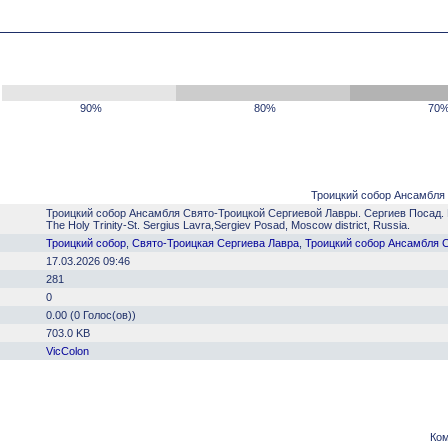
90%
80%
70
Троицкий собор Ансамбля С
Троицкий собор Ансамбля Свято-Троицкой Сергиевой Лавры. Сергиев Посад. 
The Holy Trinity-St. Sergius Lavra,Sergiev Posad, Moscow district, Russia.
Троицкий собор
,
Свято-Троицкая Сергиева Лавра
,
Троицкий собор Ансамбля 
17.03.2026 09:46
281
0
0.00 (0 Голос(ов))
703.0 KB
VicColon
Ком