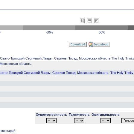
%
60%
50%
вято-Троицкой Сергиевой Лавры. Сергиев Посад. Московская область.The Holy Trinity-St
Московская область.
Свято-Троицкой Сергиевой Лавры
,
Сергиев Посад
,
Московская область
,
The Holy Trinity
Художественность
Техничность
Оригинальность
ментарий: