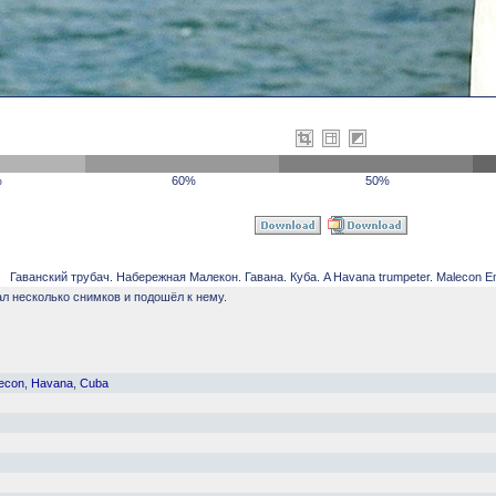
%
60%
50%
Гаванский трубач. Набережная Малекон. Гавана. Куба. A Havana trumpeter. Malecon 
ал несколько снимков и подошёл к нему.
econ
,
Havana
,
Cuba