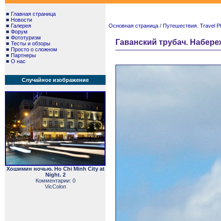
■
Главная страница
■
Новости
■
Галерея
Основная страница
/
Путешествия. Travel P
■
Форум
■
Фототуризм
Гаванский трубач. Набереж
■
Тесты и обзоры
■
Просто о сложном
■
Партнеры
■
О нас
Случайное изображение
Хошимин ночью. Ho Chi Minh City at
Night. 2
Комментарии: 0
VicColon