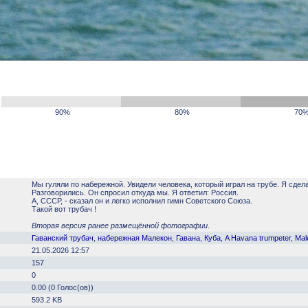
90%
80%
70
Мы гуляли по набережной. Увидели человека, который играл на трубе. Я сдел
Разговорились. Он спросил откуда мы. Я ответил: Россия.
А, СССР, - сказал он и легко исполнил гимн Советского Союза.
Такой вот трубач !
Вторая версия ранее размещённой фотографии
.
Гаванский трубач
,
набережная Малекон
,
Гавана
,
Куба
,
A Havana trumpeter
,
Mal
21.05.2026 12:57
157
0
0.00 (0 Голос(ов))
593.2 KB