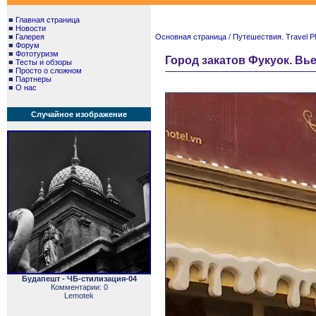
■
Главная страница
■
Новости
■
Галерея
Основная страница
/
Путешествия. Travel P
■
Форум
■
Фототуризм
Город закатов Фукуок. Вье
■
Тесты и обзоры
■
Просто о сложном
■
Партнеры
■
О нас
Случайное изображение
Будапешт - ЧБ-стилизация-04
Комментарии: 0
Lemotek