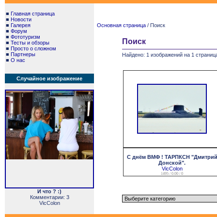
■
Главная страница
■
Новости
■
Галерея
Основная страница
/ Поиск
■
Форум
■
Фототуризм
Поиск
■
Тесты и обзоры
■
Просто о сложном
■
Партнеры
Найдено: 1 изображений на 1 страница
■
О нас
Случайное изображение
С днём ВМФ ! ТАРПКСН "Дмитри
Донской".
VicColon
1495 / 0.00 / 0
И что ? :)
Комментарии: 3
VicColon