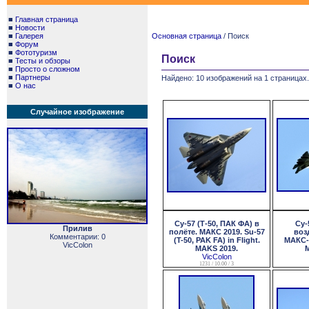
■
Главная страница
■
Новости
■
Галерея
Основная страница
/ Поиск
■
Форум
■
Фототуризм
Поиск
■
Тесты и обзоры
■
Просто о сложном
■
Партнеры
Найдено: 10 изображений на 1 страницах.
■
О нас
Случайное изображение
Су-57 (Т-50, ПАК ФА) в
Су-
Прилив
полёте. МАКС 2019. Su-57
воз
Комментарии: 0
(T-50, PAK FA) in Flight.
МАКС-2
VicColon
MAKS 2019.
M
VicColon
1231 / 10.00 / 3