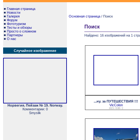
■
Главная страница
■
Новости
■
Галерея
Основная страница
/ Поиск
■
Форум
■
Фототуризм
Поиск
■
Тесты и обзоры
■
Просто о сложном
■
Партнеры
Найдено: 16 изображений на 1 стр
■
О нас
Случайное изображение
...ну. за ПУТЕШЕСТВИЯ !!!
VicColon
Норвегия. Пейзаж № 19. Norway.
1023 / 0.00 / 2
Комментарии: 0
Smyslik