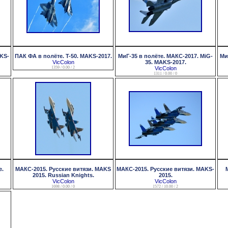
KS-
ПАК ФА в полёте. T-50. MAKS-2017.
МиГ-35 в полёте. МАКС-2017. MiG-
Ми
VicColon
35. MAKS-2017.
1359 / 0.00 / 2
VicColon
1311 / 0.00 / 0
е.
МАКС-2015. Русские витязи. MAKS
МАКС-2015. Русские витязи. MAKS-
2015. Russian Knights.
2015.
VicColon
VicColon
1698 / 0.00 / 0
1572 / 10.00 / 2