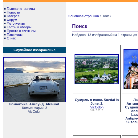
■
Главная страница
■
Новости
■
Галерея
Основная страница
/ Поиск
■
Форум
■
Фототуризм
Поиск
■
Тесты и обзоры
■
Просто о сложном
■
Партнеры
Найдено: 13 изображений на 1 страницах.
■
О нас
Случайное изображение
Суздаль в июне. Suzdal in
Ла
June. 2.
Антипи
Романтика. Алесунд. Alesund.
VicColon
Суздал
Комментарии: 3
244 / 0.00 / 0
обл
VicColon
Laz
Antipie
Suzdal,