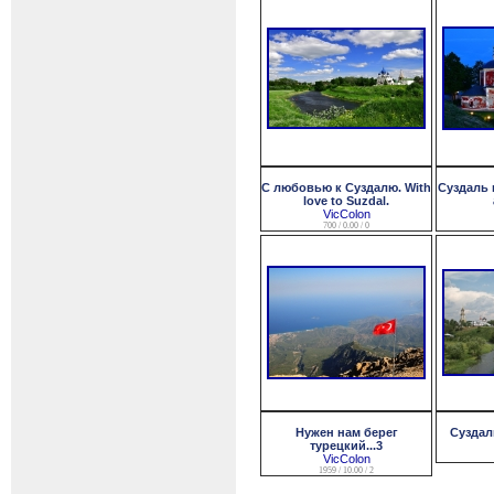
С любовью к Суздалю. With
Суздаль 
love to Suzdal.
VicColon
700 / 0.00 / 0
Нужен нам берег
Суздал
турецкий...3
VicColon
1959 / 10.00 / 2