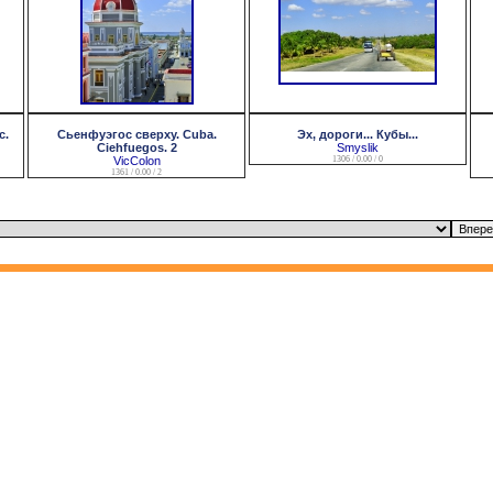
с.
Сьенфуэгос сверху. Cuba.
Эх, дороги... Кубы...
Ciehfuegos. 2
Smyslik
VicColon
1306 / 0.00 / 0
1361 / 0.00 / 2