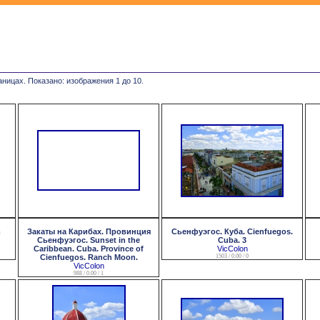
аницах. Показано: изображения 1 до 10.
m
Закаты на Карибах. Провинция
Сьенфуэгос. Куба. Cienfuegos.
Сьенфуэгос. Sunset in the
Cuba. 3
Caribbean. Cuba. Province of
VicColon
Cienfuegos. Ranch Moon.
1503 / 0.00 / 0
VicColon
988 / 0.00 / 1