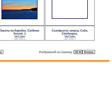
Закаты на Карибах. Caribean
Сьенфуэгос сверху. Cuba.
Sunset. 1
Cienfuegos.
VicColon
VicColon
1496 / 0.00 / 0
1507 / 0.00 / 2
Изображений на страницу: