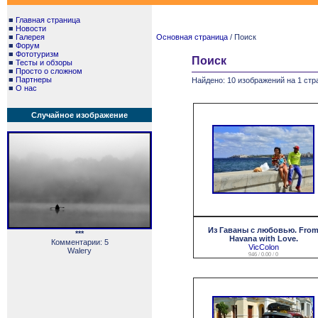
■
Главная страница
■
Новости
■
Галерея
Основная страница
/ Поиск
■
Форум
■
Фототуризм
Поиск
■
Тесты и обзоры
■
Просто о сложном
■
Партнеры
Найдено: 10 изображений на 1 стр
■
О нас
Случайное изображение
Из Гаваны с любовью. Fro
***
Havana with Love.
Комментарии: 5
VicColon
Walery
946 / 0.00 / 0