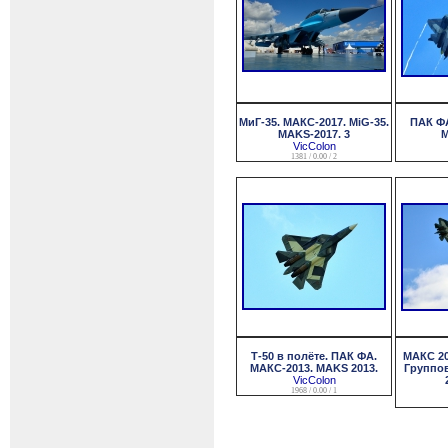
МиГ-35. МАКС-2017. MiG-35.
ПАК ФА
MAKS-2017. 3
M
VicColon
1381 / 0.00 / 2
Т-50 в полёте. ПАК ФА.
МАКС 20
МАКС-2013. MAKS 2013.
Группов
VicColon
1968 / 0.00 / 1