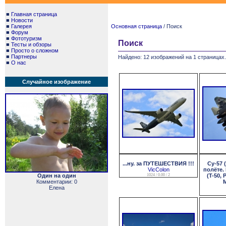
■
Главная страница
■
Новости
■
Галерея
Основная страница
/ Поиск
■
Форум
■
Фототуризм
Поиск
■
Тесты и обзоры
■
Просто о сложном
■
Партнеры
Найдено: 12 изображений на 1 страницах.
■
О нас
Случайное изображение
...ну. за ПУТЕШЕСТВИЯ !!!
Су-57 
VicColon
полёте.
Один на один
1024 / 0.00 / 2
(T-50, 
Комментарии: 0
M
Елена