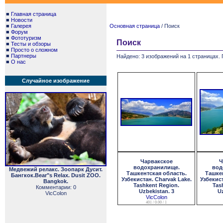
■
Главная страница
■
Новости
■
Галерея
Основная страница
/ Поиск
■
Форум
■
Фототуризм
Поиск
■
Тесты и обзоры
■
Просто о сложном
■
Партнеры
Найдено: 3 изображений на 1 страницах. 
■
О нас
Случайное изображение
Чарвакское
Ч
водохранилище.
вод
Медвежий релакс. Зоопарк Дусит.
Ташкентская область.
Ташке
Бангкок.Bear"s Relax. Dusit ZOO.
Узбекистан. Charvak Lake.
Узбекист
Bangkok.
Tashkent Region.
Tas
Комментарии: 0
Uzbekistan. 3
Uz
VicColon
VicColon
401 / 0.00 / 1