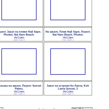
укет. Закат на пляже Най Харн.
На закате. Пляж Най Харн. Пхукет.
Phuket. Nai Harn Beach.
Nai Harn Beach. Phuket.
VicColon
VicColon
1836 / 0.00 / 0
1716 / 10.00 / 2
льмы на закате. Пхукет. Sunset
Закат на острове Ко Ланта. Koh
Palms.
Lanta Sunset. 2
VicColon
VicColon
1891 / 0.00 / 0
2012 / 0.00 / 0