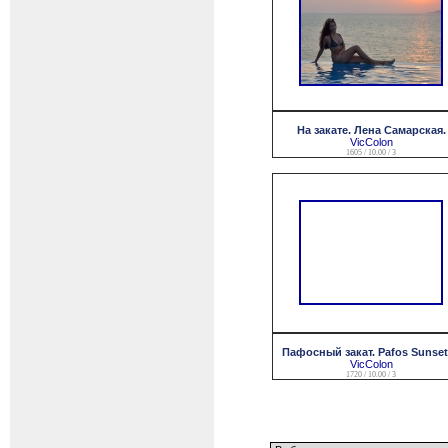
На закате. Лена Самарская.
VicColon
1605 / 10.00 / 3
Пафосный закат. Pafos Sunset
VicColon
1720 / 10.00 / 3