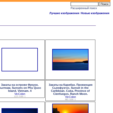
Расширенный поиск
Лучшие изображения
Новые изображения
Закаты на острове Фукуок.
Закаты на Карибах. Провинция
ьетнам. Sunsets on Phu Quoc
Сьенфуэгос. Sunset in the
Island. Vietnam. 4
Caribbean. Cuba. Province of
VicColon
Cienfuegos. Ranch Moon.
1223 / 0.00 / 1
VicColon
985 / 0.00 / 1