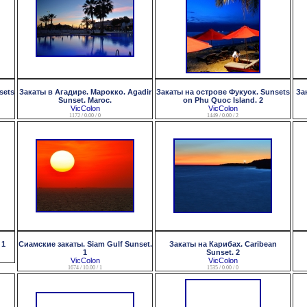
sets
Закаты в Агадире. Марокко. Agadir
Закаты на острове Фукуок. Sunsets
За
Sunset. Maroc.
on Phu Quoc Island. 2
VicColon
VicColon
1172 / 0.00 / 0
1449 / 0.00 / 2
 1
Сиамские закаты. Siam Gulf Sunset.
Закаты на Карибах. Caribean
1
Sunset. 2
VicColon
VicColon
1674 / 10.00 / 1
1535 / 0.00 / 0