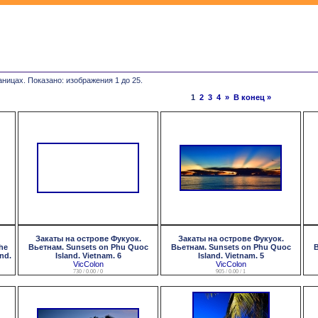
аницах. Показано: изображения 1 до 25.
1
2
3
4
»
В конец »
Закаты на острове Фукуок.
Закаты на острове Фукуок.
he
Вьетнам. Sunsets on Phu Quoc
Вьетнам. Sunsets on Phu Quoc
В
and.
Island. Vietnam. 6
Island. Vietnam. 5
VicColon
VicColon
730 / 0.00 / 0
905 / 0.00 / 1