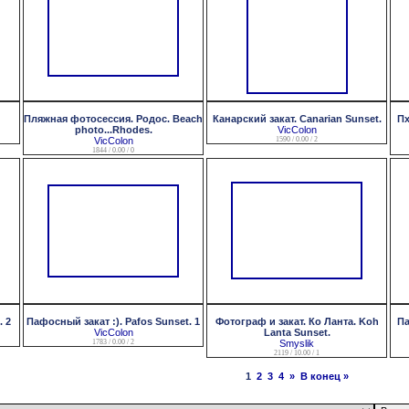
Пляжная фотосессия. Родос. Beach
Канарский закат. Canarian Sunset.
Пх
photo...Rhodes.
VicColon
VicColon
1590 / 0.00 / 2
1844 / 0.00 / 0
. 2
Пафосный закат :). Pafos Sunset. 1
Фотограф и закат. Ко Ланта. Koh
Па
VicColon
Lanta Sunset.
1783 / 0.00 / 2
Smyslik
2119 / 10.00 / 1
1
2
3
4
»
В конец »