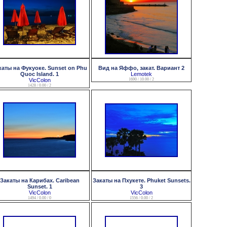
каты на Фукуоке. Sunset on Phu
Вид на Яффо, закат. Вариант 2
Quoc Island. 1
Lemotek
VicColon
1690 / 10.00 / 2
1428 / 0.00 / 2
Закаты на Карибах. Caribean
Закаты на Пхукете. Phuket Sunsets.
Sunset. 1
3
VicColon
VicColon
1494 / 0.00 / 0
1556 / 0.00 / 2