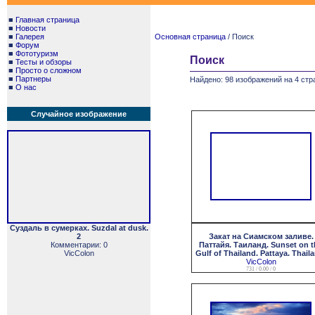
■
Главная страница
■
Новости
■
Галерея
Основная страница
/ Поиск
■
Форум
■
Фототуризм
Поиск
■
Тесты и обзоры
■
Просто о сложном
■
Партнеры
Найдено: 98 изображений на 4 стр
■
О нас
Случайное изображение
Суздаль в сумерках. Suzdal at dusk.
2
Закат на Сиамском заливе.
Комментарии: 0
Паттайя. Таиланд. Sunset on t
VicColon
Gulf of Thailand. Pattaya. Thail
VicColon
731 / 0.00 / 0