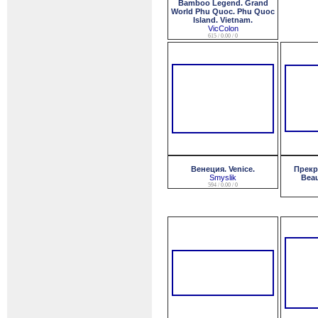
Bamboo Legend. Grand
World Phu Quoc. Phu Quoc
Island. Vietnam.
VicColon
615 / 0.00 / 0
Венеция. Venice.
Прекр
Smyslik
Beau
594 / 0.00 / 0