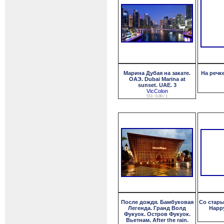
Марина Дубая на закате.
На речк
ОАЭ. Dubai Marina at
sunset. UAE. 3
VicColon
553 / 0.00 / 1
После дождя. Бамбуковая
Со стары
Легенда. Гранд Волд
Happy
Фукуок. Остров Фукуок.
Вьетнам. After the rain.