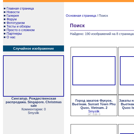
■
Главная страница
■
Новости
■
Галерея
Основная страница
/ Поиск
■
Форум
■
Фототуризм
Поиск
■
Тесты и обзоры
■
Просто о сложном
■
Партнеры
Найдено: 190 изображений на 8 страницах
■
О нас
Случайное изображение
Сингапур. Рождественская
Город закатов Фукуок.
Закаты н
распродажа. Singapore. Christmas
Вьетнам. Sunset Town Phu
Вьетнам
sale
Quoc. Vietnam. 2
Quoc Is
Комментарии: 0
Smyslik
Smyslik
147 / 0.00 / 0