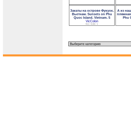
Закаты на острове Фукуок.
А из на
Вьетнам. Sunsets on Phu
пляжная 
Quoc Island. Vietnam. 5
Phu 
VicColon
912 / 0.00 / 1