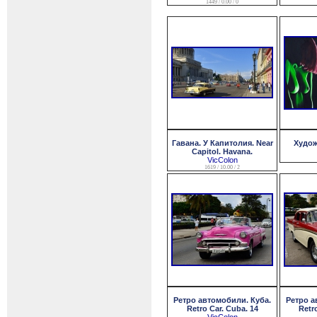
1449 / 0.00 / 0
Гавана. У Капитолия. Near
Худож
Capitol. Havana.
VicColon
1619 / 10.00 / 2
Ретро автомобили. Куба.
Ретро а
Retro Car. Cuba. 14
Retr