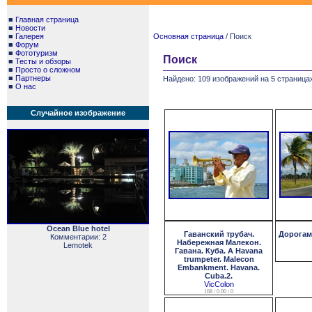
■
Главная страница
■
Новости
■
Галерея
Основная страница
/ Поиск
■
Форум
■
Фототуризм
Поиск
■
Тесты и обзоры
■
Просто о сложном
■
Партнеры
Найдено: 109 изображений на 5 страницах
■
О нас
Случайное изображение
Ocean Blue hotel
Гаванский трубач.
Дорогам
Комментарии: 2
Набережная Малекон.
Lemotek
Гавана. Куба. A Havana
trumpeter. Malecon
Embankment. Havana.
Cuba.2.
VicColon
168 / 0.00 / 0