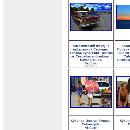
Классический Форд на
Зака
набережной Сеспедес.
Провин
Гавана. Куба. Ford - classic
Sunset 
car. Cespedes embankment.
Cuba
Havana. Cuba.
Cienfue
VicColon
984 / 0.00 / 1
Кубинки. Зонтик. Овощи.
Кубин
Cuban girls.
C
VicColon