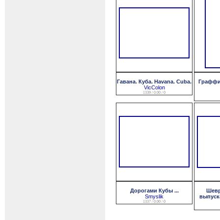
Гавана. Куба. Havana. Cuba.
Граффит
VicColon
1339 / 0.00 / 0
Дорогами Кубы ...
Шевр
Smyslik
выпуска
1337 / 0.00 / 0