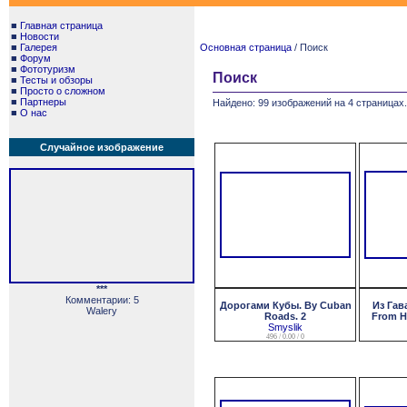
■
Главная страница
■
Новости
■
Галерея
Основная страница
/ Поиск
■
Форум
■
Фототуризм
Поиск
■
Тесты и обзоры
■
Просто о сложном
■
Партнеры
Найдено: 99 изображений на 4 страницах.
■
О нас
Случайное изображение
***
Комментарии: 5
Дорогами Кубы. By Cuban
Из Гав
Walery
Roads. 2
From H
Smyslik
496 / 0.00 / 0