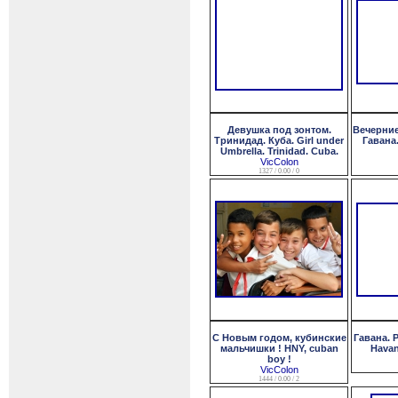
Девушка под зонтом.
Вечерние
Тринидад. Куба. Girl under
Гавана
Umbrella. Trinidad. Cuba.
VicColon
1327 / 0.00 / 0
С Новым годом, кубинские
Гавана. 
мальчишки ! HNY, cuban
Havan
boy !
VicColon
1444 / 0.00 / 2