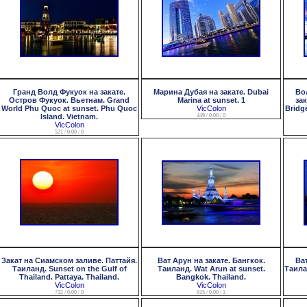
Гранд Волд Фукуок на закате.
Марина Дубая на закате. Dubai
Во
Остров Фукуок. Вьетнам. Grand
Marina at sunset. 1
зак
World Phu Quoc at sunset. Phu Quoc
VicColon
Bridg
Island. Vietnam.
449 / 0.00 / 0
VicColon
521 / 0.00 / 0
Закат на Сиамском заливе. Паттайя.
Ват Арун на закате. Бангкок.
Ва
Таиланд. Sunset on the Gulf of
Таиланд. Wat Arun at sunset.
Таила
Thailand. Pattaya. Thailand.
Bangkok. Thailand.
VicColon
VicColon
732 / 0.00 / 0
915 / 0.00 / 1