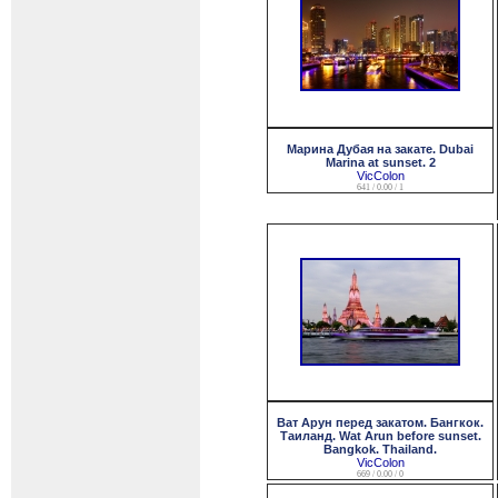
Марина Дубая на закате. Dubai
Marina at sunset. 2
VicColon
641 / 0.00 / 1
Ват Арун перед закатом. Бангкок.
Таиланд. Wat Arun before sunset.
Bangkok. Thailand.
VicColon
669 / 0.00 / 0