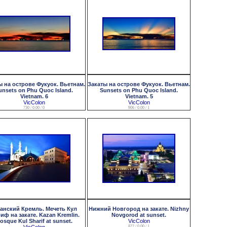
ы на острове Фукуок. Вьетнам.
Закаты на острове Фукуок. Вьетнам.
unsets on Phu Quoc Island.
Sunsets on Phu Quoc Island.
Vietnam. 6
Vietnam. 5
VicColon
VicColon
730 / 0.00 / 0
906 / 0.00 / 1
занский Кремль. Мечеть Кул
Нижний Новгород на закате. Nizhny
иф на закате. Kazan Kremlin.
Novgorod at sunset.
osque Kul Sharif at sunset.
VicColon
822 / 0.00 / 1