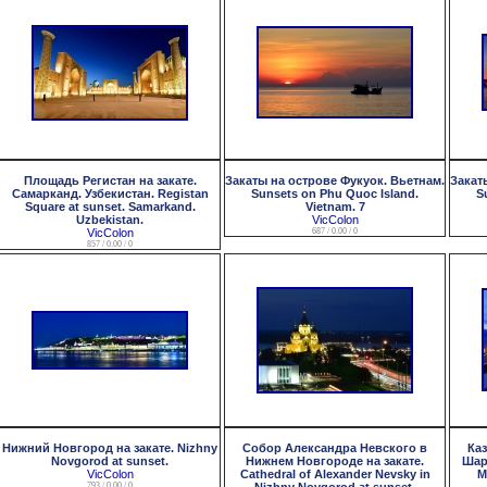
Площадь Регистан на закате.
Закаты на острове Фукуок. Вьетнам.
Закат
Самарканд. Узбекистан. Registan
Sunsets on Phu Quoc Island.
S
Square at sunset. Samarkand.
Vietnam. 7
Uzbekistan.
VicColon
VicColon
687 / 0.00 / 0
857 / 0.00 / 0
Нижний Новгород на закате. Nizhny
Собор Александра Невского в
Ка
Novgorod at sunset.
Нижнем Новгороде на закате.
Шар
VicColon
Cathedral of Alexander Nevsky in
M
793 / 0.00 / 0