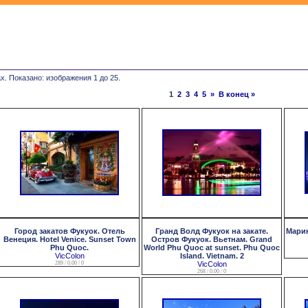
х. Показано: изображения 1 до 25.
1
2
3
4
5
»
В конец »
Город закатов Фукуок. Отель
Гранд Волд Фукуок на закате.
Марин
Венеция. Hotel Venice. Sunset Town
Остров Фукуок. Вьетнам. Grand
Phu Quoc.
World Phu Quoc at sunset. Phu Quoc
VicColon
Island. Vietnam. 2
289 / 0.00 / 0
VicColon
268 / 0.00 / 0