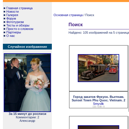
■
Главная страница
■
Новости
■
Галерея
Основная страница
/ Поиск
■
Форум
■
Фототуризм
Поиск
■
Тесты и обзоры
■
Просто о сложном
■
Партнеры
Найдено: 105 изображений на 5 страница
■
О нас
Случайное изображение
Город закатов Фукуок. Вьетнам.
Sunset Town Phu Quoc. Vietnam. 2
Smyslik
133 / 0.00 / 0
За 15 минут до росписи
Комментарии: 2
Александр