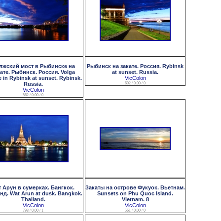
лжский мост в Рыбинске на
Рыбинск на закате. Россия. Rybinsk
ате. Рыбинск. Россия. Volga
at sunset. Russia.
e in Rybinsk at sunset. Rybinsk.
VicColon
Russia.
602 / 0.00 / 0
VicColon
562 / 0.00 / 0
т Арун в сумерках. Бангкок.
Закаты на острове Фукуок. Вьетнам.
нд. Wat Arun at dusk. Bangkok.
Sunsets on Phu Quoc Island.
Thailand.
Vietnam. 8
VicColon
VicColon
793 / 0.00 / 1
561 / 0.00 / 0