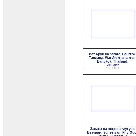
Ват Арун на закате. Бангкок
Таиланд. Wat Arun at sunset
Bangkok. Thailand.
VicColon
915 / 0.00 / 1
Закаты на острове Фукуок.
Вьетнам. Sunsets on Phu Qu