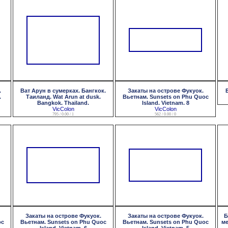
.
Ват Арун в сумерках. Бангкок.
Закаты на острове Фукуок.
Б
.
Таиланд. Wat Arun at dusk.
Вьетнам. Sunsets on Phu Quoc
Bangkok. Thailand.
Island. Vietnam. 8
VicColon
VicColon
795 / 0.00 / 1
562 / 0.00 / 0
Закаты на острове Фукуок.
Закаты на острове Фукуок.
Б
oc
Вьетнам. Sunsets on Phu Quoc
Вьетнам. Sunsets on Phu Quoc
ме