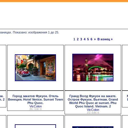
раницах. Показано: изображения 1 до 25.
1
2
3
4
5
6
»
В конец »
м.
Город закатов Фукуок. Отель
Гранд Волд Фукуок на закате.
. 2
Венеция. Hotel Venice. Sunset Town
Остров Фукуок. Вьетнам. Grand
Phu Quoc.
World Phu Quoc at sunset. Phu
VicColon
Quoc Island. Vietnam. 2
291 / 0.00 / 0
VicColon
272 / 0.00 / 0