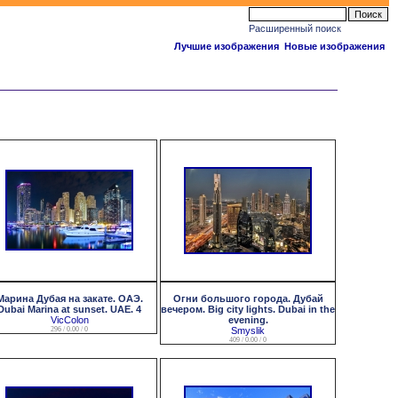
Расширенный поиск
Лучшие изображения
Новые изображения
Марина Дубая на закате. ОАЭ.
Огни большого города. Дубай
Dubai Marina at sunset. UAE. 4
вечером. Big city lights. Dubai in the
VicColon
evening.
296 / 0.00 / 0
Smyslik
409 / 0.00 / 0