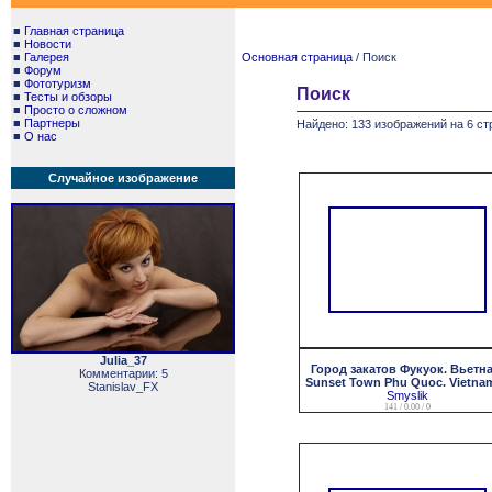
■
Главная страница
■
Новости
■
Галерея
Основная страница
/ Поиск
■
Форум
■
Фототуризм
Поиск
■
Тесты и обзоры
■
Просто о сложном
■
Партнеры
Найдено: 133 изображений на 6 ст
■
О нас
Случайное изображение
Julia_37
Город закатов Фукуок. Вьетна
Комментарии: 5
Sunset Town Phu Quoc. Vietnam
Stanislav_FX
Smyslik
141 / 0.00 / 0