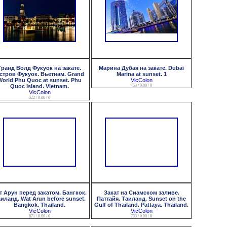
Гранд Волд Фукуок на закате.
Марина Дубая на закате. Dubai
стров Фукуок. Вьетнам. Grand
Marina at sunset. 1
World Phu Quoc at sunset. Phu
VicColon
Quoc Island. Vietnam.
453 / 0.00 / 0
VicColon
522 / 0.00 / 0
т Арун перед закатом. Бангкок.
Закат на Сиамском заливе.
иланд. Wat Arun before sunset.
Паттайя. Таиланд. Sunset on the
Bangkok. Thailand.
Gulf of Thailand. Pattaya. Thailand.
VicColon
VicColon
671 / 0.00 / 0
733 / 0.00 / 0