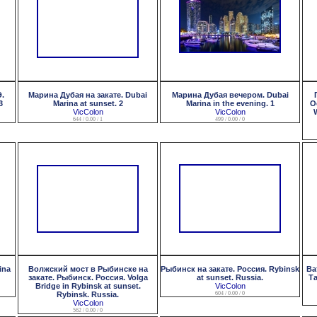
.
Марина Дубая на закате. Dubai
Марина Дубая вечером. Dubai
3
Marina at sunset. 2
Marina in the evening. 1
О
VicColon
VicColon
644 / 0.00 / 1
499 / 0.00 / 0
ina
Волжский мост в Рыбинске на
Рыбинск на закате. Россия. Rybinsk
Ва
закате. Рыбинск. Россия. Volga
at sunset. Russia.
Та
Bridge in Rybinsk at sunset.
VicColon
Rybinsk. Russia.
604 / 0.00 / 0
VicColon
562 / 0.00 / 0