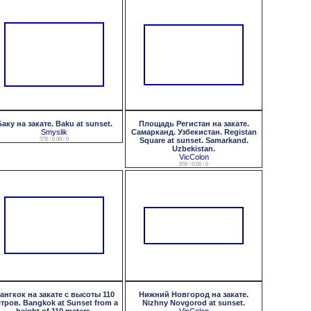
аку на закате. Baku at sunset.
Площадь Регистан на закате.
Smyslik
Самарканд. Узбекистан. Registan
578 / 0.00 / 0
Square at sunset. Samarkand.
Uzbekistan.
VicColon
859 / 0.00 / 0
ангкок на закате с высоты 110
Нижний Новгород на закате.
тров. Bangkok at Sunset from a
Nizhny Novgorod at sunset.