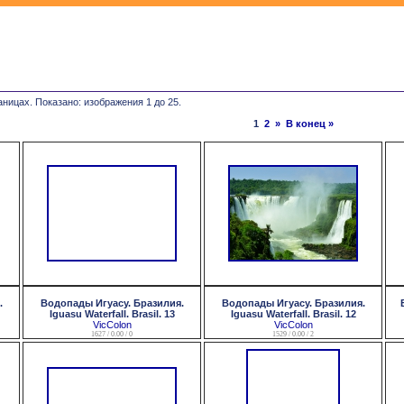
аницах. Показано: изображения 1 до 25.
1
2
»
В конец »
.
Водопады Игуасу. Бразилия.
Водопады Игуасу. Бразилия.
Iguasu Waterfall. Brasil. 13
Iguasu Waterfall. Brasil. 12
VicColon
VicColon
1627 / 0.00 / 0
1529 / 0.00 / 2