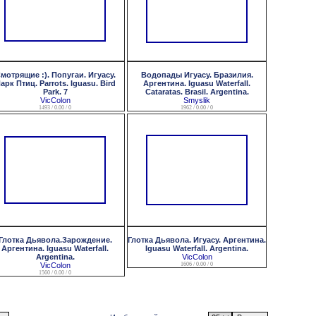
мотрящие :). Попугаи. Игуасу.
Водопады Игуасу. Бразилия.
арк Птиц. Parrots. Iguasu. Bird
Аргентина. Iguasu Waterfall.
Park. 7
Cataratas. Brasil. Argentina.
VicColon
Smyslik
1493 / 0.00 / 0
1962 / 0.00 / 0
Глотка Дьявола.Зарождение.
Глотка Дьявола. Игуасу. Аргентина.
Аргентина. Iguasu Waterfall.
Iguasu Waterfall. Argentina.
Argentina.
VicColon
VicColon
1606 / 0.00 / 0
1560 / 0.00 / 0