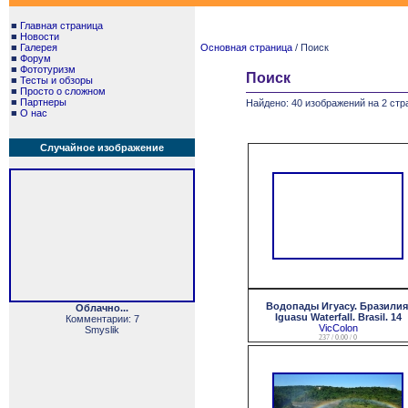
■
Главная страница
■
Новости
■
Галерея
Основная страница
/ Поиск
■
Форум
■
Фототуризм
Поиск
■
Тесты и обзоры
■
Просто о сложном
■
Партнеры
Найдено: 40 изображений на 2 стр
■
О нас
Случайное изображение
Водопады Игуасу. Бразилия
Облачно...
Iguasu Waterfall. Brasil. 14
Комментарии: 7
VicColon
Smyslik
237 / 0.00 / 0