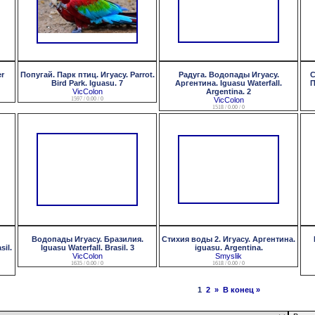
r
Попугай. Парк птиц. Игуасу. Parrot.
Радуга. Водопады Игуасу.
С
Bird Park. Iguasu. 7
Аргентина. Iguasu Waterfall.
П
VicColon
Argentina. 2
1597 / 0.00 / 0
VicColon
1518 / 0.00 / 0
Водопады Игуасу. Бразилия.
Стихия воды 2. Игуасу. Аргентина.
sil.
Iguasu Waterfall. Brasil. 3
iguasu. Argentina.
VicColon
Smyslik
1635 / 0.00 / 0
1618 / 0.00 / 0
1
2
»
В конец »