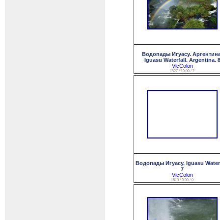
Водопады Игуасу. Аргентина
Iguasu Waterfall. Argentina. 
VicColon
1527 / 10.00 / 2
Водопады Игуасу. Iguasu Waterf
7
VicColon
1610 / 0.00 / 0