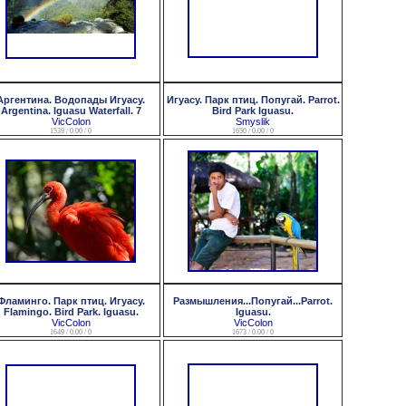
Аргентина. Водопады Игуасу.
Игуасу. Парк птиц. Попугай. Parrot.
Argentina. Iguasu Waterfall. 7
Bird Park Iguasu.
VicColon
Smyslik
1539 / 0.00 / 0
1650 / 0.00 / 0
Фламинго. Парк птиц. Игуасу.
Размышления...Попугай...Parrot.
Flamingo. Bird Park. Iguasu.
Iguasu.
VicColon
VicColon
1649 / 0.00 / 0
1673 / 0.00 / 0