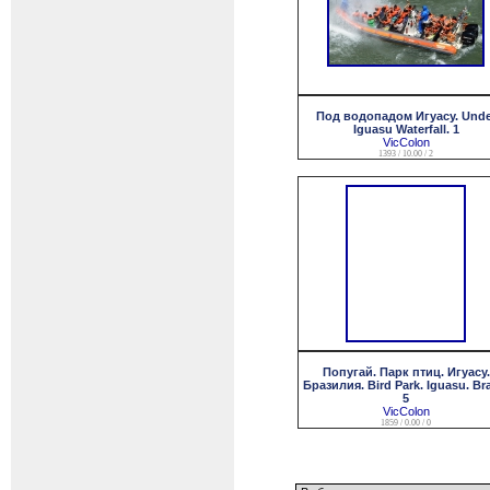
Под водопадом Игуасу. Unde
Iguasu Waterfall. 1
VicColon
1393 / 10.00 / 2
Попугай. Парк птиц. Игуасу.
Бразилия. Bird Park. Iguasu. Bra
5
VicColon
1859 / 0.00 / 0