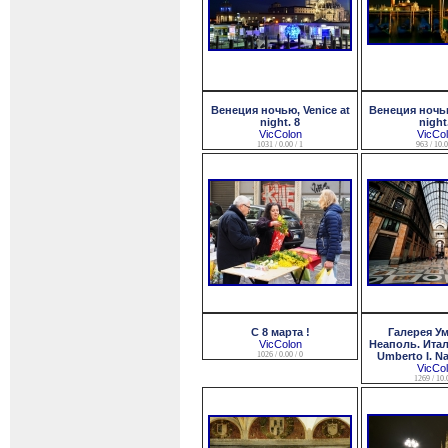
Венеция ночью, Venice at
Венеция ночью
night. 8
night
VicColon
VicCo
1031 / 0.00 / 1
963 / 10.0
С 8 марта !
Галерея Ум
VicColon
Неаполь. Итали
1026 / 0.00 / 0
Umberto I. Nap
VicCo
1269 / 10.0