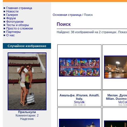
■
Главная страница
■
Новости
■
Галерея
Основная страница
/ Поиск
■
Форум
■
Фототуризм
Поиск
■
Тесты и обзоры
■
Просто о сложном
■
Партнеры
Найдено: 38 изображений на 2 страницах. Показ
■
О нас
Случайное изображение
Амальфи. Италия. Amalfi.
Милан. Дуом
Italy.
Milan. Duomo 
Smyslik
VicCo
236 / 0.00 / 0
554 / 0.00
Прильнули
Комментарии: 2
Надезник