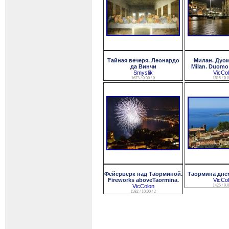
Тайная вечеря. Леонардо
Милан. Дуом
да Винчи
Milan. Duomo 
Smyslik
VicCo
1673 / 0.00 / 0
1615 / 0.0
Фейерверк над Таорминой.
Таормина днём
Fireworks aboveTaormina.
VicCo
VicColon
1425 / 0.0
1582 / 10.00 / 2